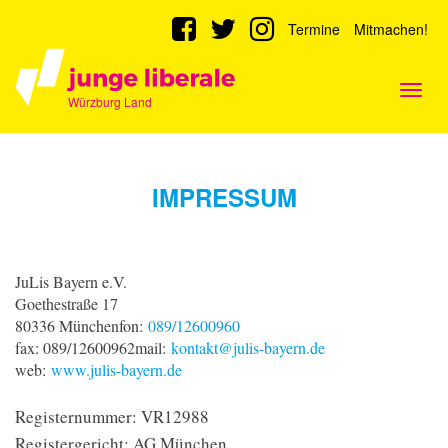
Termine
Mitmachen!
Togg
Würzburg Land
navig
IMPRESSUM
JuLis Bayern e.V.
Goethestraße 17
80336 Münchenfon:
089/12600960
fax: 089/12600962mail:
kontakt@julis-bayern.de
web:
www.julis-bayern.de
Registernummer: VR12988
Registergericht: AG München